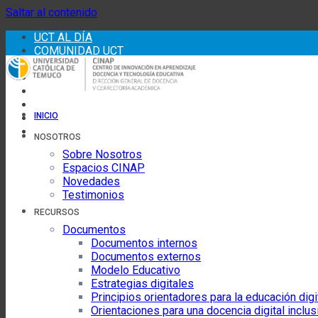
Saltar al contenido
UCT AL DÍA
COMUNIDAD UCT
CENTRO DE AYUDA
DIRECTORIO
WEBMAIL
INTRANET
INICIO
TVUCT
UCT RADIO
NOSOTROS
Sobre Nosotros
Espacios CINAP
Novedades
Testimonios
RECURSOS
Documentos
Documentos internos
Documentos externos
Modelo Educativo
Estrategias digitales
Principios orientadores para la educación digi
Orientaciones para una docencia digital inclus