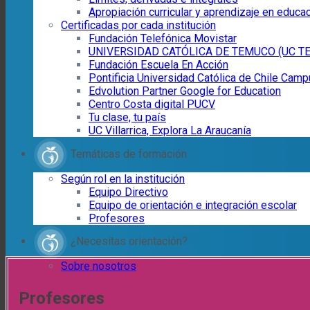
Apropiación curricular y aprendizaje en educac
Certificadas por cada institución
Fundación Telefónica Movistar
UNIVERSIDAD CATÓLICA DE TEMUCO (UC T
Fundación Escuela En Acción
Pontificia Universidad Católica de Chile Campu
Edvolution Partner Google for Education
Centro Costa digital PUCV
Tu clase, tu país
UC Villarrica, Explora La Araucanía
Temáticas de formación
Según rol en la institución
Equipo Directivo
Equipo de orientación e integración escolar
Profesores
¿Necesitas orientación?
Sobre nosotros
Profesores