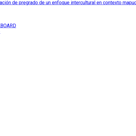
mación de pregrado de un enfoque intercultural en contexto mapu
CKBOARD
o