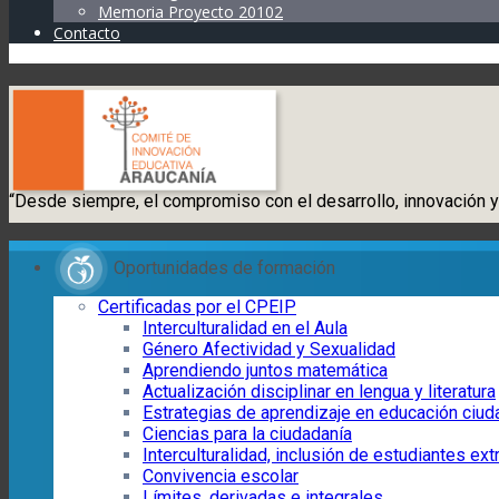
Memoria Proyecto 20102
Contacto
“Desde siempre, el compromiso con el desarrollo, innovación y
Oportunidades de formación
Certificadas por el CPEIP
Interculturalidad en el Aula
Género Afectividad y Sexualidad
Aprendiendo juntos matemática
Actualización disciplinar en lengua y literatura
Estrategias de aprendizaje en educación ciu
Ciencias para la ciudadanía
Interculturalidad, inclusión de estudiantes ext
Convivencia escolar
Límites, derivadas e integrales