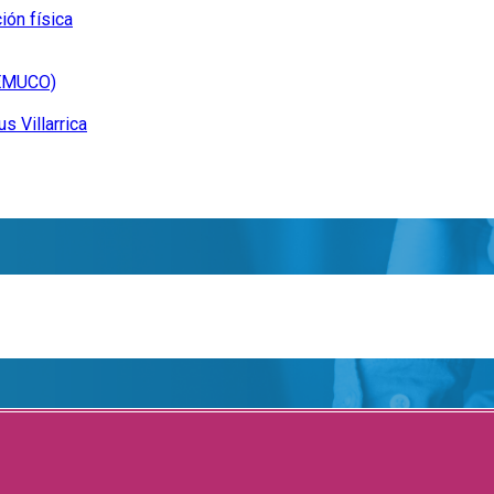
ión física
EMUCO)
s Villarrica