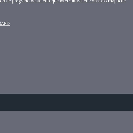
ción de pregrado de un enfoque intercultural en contexto mapuche
BOARD